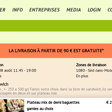
ER
INFO
ENTREPRISES
MEDIA
LOGIN
C
LA LIVRAISON À PARTIR DE 90 € EST GRATUITE*
son
Zones de livraison
 08 août
11:45 - 19:00
1080 - Sint-Jans-Mo
s
En plus
wich
 , +- 250 a 300 gr) Faites votre choix dans la liste de sandwich, ils se
s coupés en deux et sur plateau noir.
Plateau mix de demi baguettes
€ 2
garnies au choix