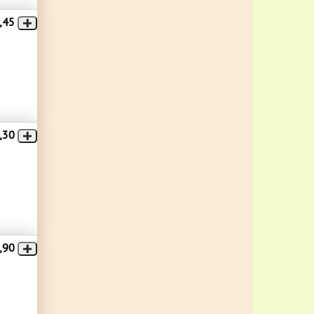
,45
,30
,90