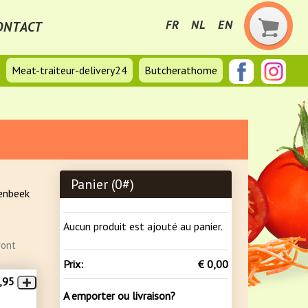
FR
NL
EN
ONTACT
Meat-traiteur-delivery24
Butcherathome
Panier (
0
#)
lenbeek
Aucun produit est ajouté au panier.
ront
Prix:
€ 0,00
,95
A emporter ou livraison?