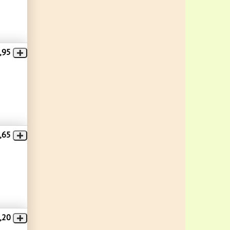
,95
,65
,20