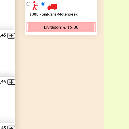
1080 - Sint-Jans-Molenbeek
Livraison:
€ 15,00
,45
,45
,45