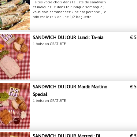
Faites votre choix dans la liste de sandwich
et indiquez-le dans la rubrique "remarque",
vous dois commandez 2 pc par peronne , Le
prix est le rpix de une 1/2 baguette.
SANDWICH DU JOUR Lundi: Ta-nia
€ 5
1 boisson GRATUITE
SANDWICH DU JOUR Mardi: Martino
€ 5
Special
1 boisson GRATUITE
SANDWICH DU JOUR Mecredi: Di
€ 5