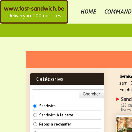
HOME
COMMAND
livrai
Catégories
sam..
En plu
Chercher
Sand
(26 cm
Sandwich
livré
Sandwich à la carte
Repas a rechaufer