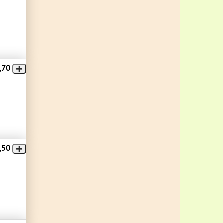
,70
,50