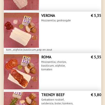
VERONA
€ 5,35
Mozzarella, gedroogde
tom.,olijfolie,basilicum,pep en zout
ROMA
€ 5,35
Mozzarella, chorizo,
basilicum, olijfolie,
tomaten
TRENDY BEEF
€ 5,80
Gebakken rosbief,
seldersla, boter, tuinkers,