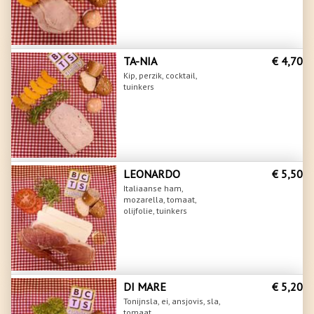
TA-NIA
€ 4,70
Kip, perzik, cocktail,
tuinkers
LEONARDO
€ 5,50
Italiaanse ham,
mozarella, tomaat,
olijfolie, tuinkers
DI MARE
€ 5,20
Tonijnsla, ei, ansjovis, sla,
tomaat