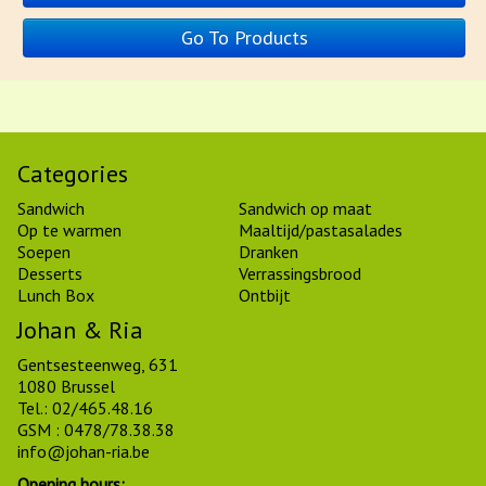
Go To Products
Categories
Sandwich
Sandwich op maat
Op te warmen
Maaltijd/pastasalades
Soepen
Dranken
Desserts
Verrassingsbrood
Lunch Box
Ontbijt
Johan & Ria
Gentsesteenweg, 631
1080 Brussel
Tel.:
02/465.48.16
GSM :
0478/78.38.38
info@johan-ria.be
Opening hours: