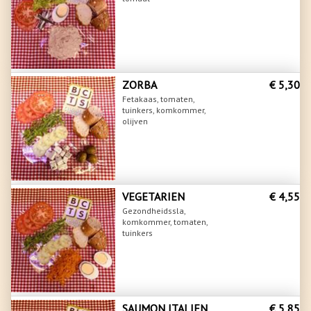
ZORBA
€ 5,30
Fetakaas, tomaten,
tuinkers, komkommer,
olijven
VEGETARIEN
€ 4,55
Gezondheidssla,
komkommer, tomaten,
tuinkers
SAUMON ITALIEN
€ 5,85