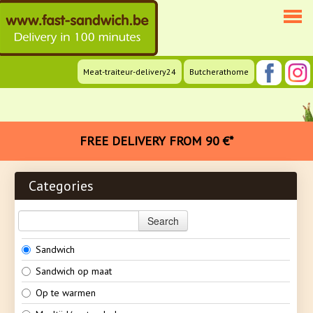
Meat-traiteur-delivery24
Butcherathome
HOME
WEBSHOP
INFO
FREE DELIVERY FROM 90 €*
BUSINESSES
Categories
MEDIA
LOGIN
Search
CONTACT
Sandwich
Sandwich op maat
FR
Op te warmen