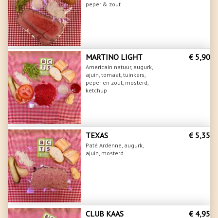
peper & zout
MARTINO LIGHT
€ 5,90
Americain natuur, augurk,
ajuin, tomaat, tuinkers,
peper en zout, mosterd,
ketchup
TEXAS
€ 5,35
Paté Ardenne, augurk,
ajuin, mosterd
CLUB KAAS
€ 4,95