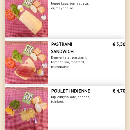
Jonge kaas, tomaat, sla,
ei, mayonaise
PASTRAMI
€ 5,50
SANDWICH
Emmentaler, pastrami,
tomaat, sla, mosterd,
mayonaise
POULET INDIENNE
€ 4,70
Kip-currysalade, ananas,
tuinkers